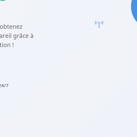
 obtenez
areil grâce à
ion !
24/7